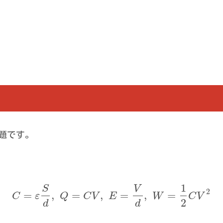
題です。
1
S
V
2
=
,
=
,
=
,
=
C
ε
Q
C
V
E
W
C
V
2
d
d