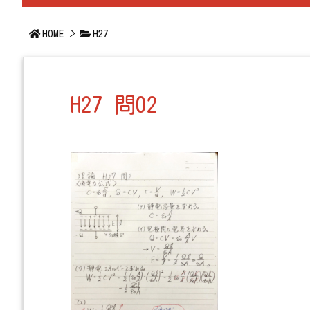
HOME
>
H27
H27 問02