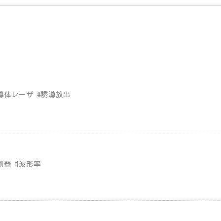
導体レーザ #誘導放出
測器 #波形率