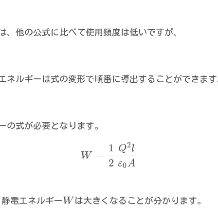
は、他の公式に比べて使用頻度は低いですが、
エネルギーは式の変形で順番に導出することができます
ーの式が必要となります。
2
1
Q
l
=
W
2
ε
A
0
、静電エネルギー
W
は大きくなることが分かります。