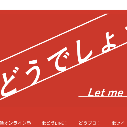
験オンライン塾
電どうLINE！
どうブロ！
電ツイ