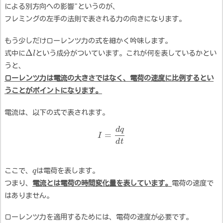
による別方向への影響"というのが、
フレミングの左手の法則で表される力の向きになります。
もう少しだけローレンツ力の式を細かく吟味します。
Δ
式中に
l
という成分がついています。これが何を表しているかとい
うと、
ローレンツ力は電流の大きさではなく、電荷の速度に比例するとい
うことがポイントになります。
電流は、以下の式で表されます。
d
q
=
I
d
t
ここで、
q
は電荷を表します。
つまり、
電流とは電荷の時間変化量を表しています。
電荷の速度で
はありません。
ローレンツ力を適用するためには、電荷の速度が必要です。