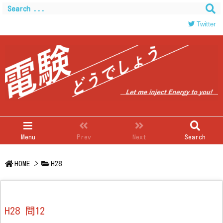
Twitter
Menu
Prev
Next
Search
HOME
>
H28
H28 問12