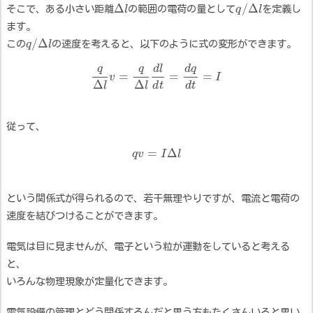
Δ
/
Δ
そこで、ある小さい距離
l
の範囲の電荷の量として
q
l
を定義し
ます。
/
Δ
この
q
l
の速度を考えると、以下のように式の変形ができます。
q
q
d
l
d
q
=
=
=
v
I
Δ
Δ
d
t
d
t
l
l
従って、
=
Δ
q
v
I
l
という関係式が得られるので、若干無理やりですが、電流と電荷の
速度を結びつけることができます。
電気は目に見ませんが、電子という粒が運動をしていると考える
と、
いろんな物理現象が定量化できます。
電気設備の管理とどう関係するんだと思う方もたくさんいると思い