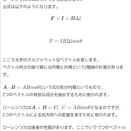
公式は以下のようになります。
=
×
Δ
F
I
B
l
=
Δ
F
I
B
l
s
i
n
θ
ここで太字のアルファベットはベクトルを表します。
ベクトル同士の掛け算には内積と外積という2種類の計算がありま
す。
⋅
=
A
B
A
B
c
o
s
θ
という式の形が内積というもので、
2つのベクトルの有効な成分を抽出するために使われます。
×
=
=
ローレンツ力は
A
B
C
、
C
A
B
s
i
n
θ
となるのですが、
2つのベクトルによる別方向への影響を表すために使われます。
ローレンツ力は後者の性質があります。ここでいう"2つのベクトル