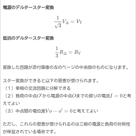
電源のデルタースター変換
1
=
V
V
–
Y
Δ
√
3
抵抗のデルタースター変換
1
=
R
R
Y
Δ
3
変換した回路が添付画像の左のページの中央部のものになります。
スター変換ができると以下の恩恵が受けられます。
（１）単相の交流回路に分解できる
′
=
0
（２）負荷の中点
O
から電源の中点
O
までの戻りの電流
I
と考
えてよい
′
−
=
0
（３）中点間の電位差
V
o
o
と考えてよい
ただし、これらの恩恵が受けられるのは三相の電源と負荷の対称性
が保証されている場合です。