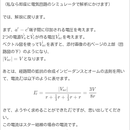
（私なら即座に電気回路のシミュレータで解析にかけます）
では、解説に戻ります。
′
′
−
まず、
a
c
端子間に印加される電圧を考えます。
˙
˙
˙
2つの電源
V
と
V
が作る電圧
V
を考えます。
a
c
a
c
˙
ベクトル図を使って
V
を表すと、添付画像の右ページの上部（回
a
c
路図の下）のようになり、
|
|
=
V
V
となります。
a
c
あとは、経路間の抵抗の合成インピーダンスとオームの法則を用い
′
て、電流
I
は以下のように表せます。
v
|
|
3
V
V
a
c
′
=
=
I
v
8
1
1
r
+
+
+
r
r
r
r
3
3
′
さて、ようやく求めることができた
I
ですが、思い出してくださ
v
い。
この電流はスター結線の場合の電流です。