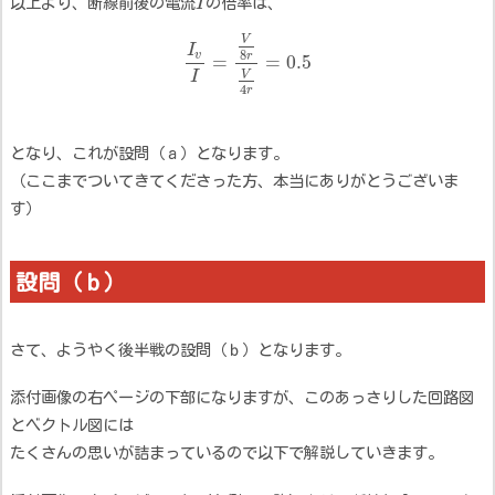
以上より、断線前後の電流
I
の倍率は、
V
I
8
v
r
=
=
0.5
I
V
4
r
となり、これが設問（ａ）となります。
（ここまでついてきてくださった方、本当にありがとうございま
す）
設問（ｂ）
さて、ようやく後半戦の設問（ｂ）となります。
添付画像の右ページの下部になりますが、このあっさりした回路図
とベクトル図には
たくさんの思いが詰まっているので以下で解説していきます。