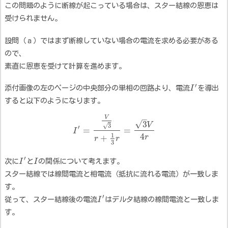
この問題のように断線が起こっている場合は、スター結線の恩恵は
受けられません。
設問（ａ）ではまず断線していない場合の電流を求める必要がある
ので、
素直に恩恵を受けて計算を進めます。
′
添付画像の左のページの中央部分の単相の回路より、電流
I
を導出
すると以下のようになります。
–
V
√
3
V
√
3
′
=
=
I
4
1
r
+
r
r
3
′
次に
I
と
I
の関係について考えます。
スター結線では線間電流と相電流（抵抗に流れる電流）が一致しま
す。
′
従って、スター結線後の電流
I
はデルタ結線の線間電流と一致しま
す。