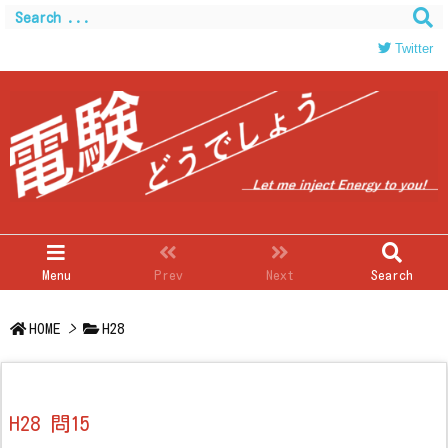
Twitter
Menu
Prev
Next
Search
HOME
>
H28
H28 問15