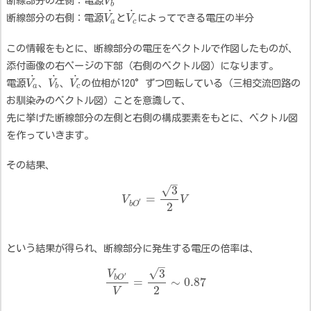
断線部分の左側：電源
V
b
˙
˙
断線部分の右側：電源
V
と
V
によってできる電圧の半分
a
c
この情報をもとに、断線部分の電圧をベクトルで作図したものが、
添付画像の右ページの下部（右側のベクトル図）になります。
˙
˙
˙
電源
V
、
V
、
V
の位相が120°ずつ回転している（三相交流回路の
a
b
c
お馴染みのベクトル図）ことを意識して、
先に挙げた断線部分の左側と右側の構成要素をもとに、ベクトル図
を作っていきます。
その結果、
–
√
3
=
V
V
′
b
O
2
という結果が得られ、断線部分に発生する電圧の倍率は、
–
√
3
V
′
b
O
=
∼
0.87
2
V