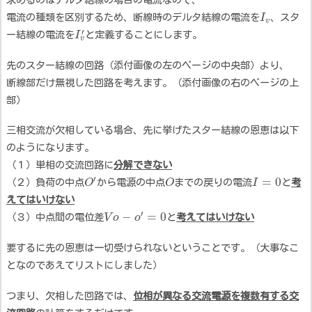
電流の種類を区別するため、断線時のデルタ結線の電流を
I
、スタ
v
′
ー結線の電流を
I
と定義することにします。
v
先のスター結線の回路（添付画像の左のページの中央部）より、
断線部だけ無視した回路を考えます。（添付画像の右のページの上
部）
三相交流が欠相している場合、先に挙げたスター結線の恩恵は以下
のようになります。
（１）単相の交流回路に
分解できない
′
=
0
（２）負荷の中点
O
から電源の中点
O
までの戻りの電流
I
と
考
えてはいけない
′
−
=
0
（３）中点間の電位差
V
o
o
と
考えてはいけない
要するに先の恩恵は一切受けられないということです。（大事なこ
となのであえてリストにしました）
つまり、欠相した回路では、
位相が異なる交流電源を複数有する交