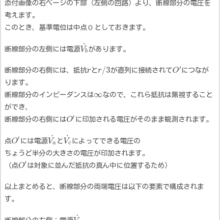
添付画像の右ページの下部（左側の回路）より、断線部分の電圧を
考えます。
このとき、基準電位は中点
Ｏ
としておきます。
˙
断線部分の左側には電源
V
があります。
b
′
/
3
断線部分の右側には、抵抗
r
と
r
が直列に接続されて
O
につなが
ります。
∞
断線部分のインピーダンスは
なので、これら抵抗は無視すること
ができ、
′
断線部分の右側には
O
に印加される電圧がそのまま観測されます。
˙
˙
′
点
O
には電源
V
と
V
によってできる電圧の
a
c
ちょうど半分の大きさの電圧が印加されます。
′
（点
O
は対象に並んだ抵抗の真ん中に位置するため）
以上まとめると、断線部分の両端電圧は以下の要素で構成されま
す。
˙