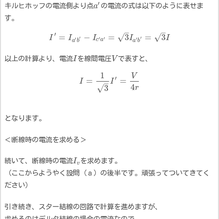
′
キルヒホッフの電流側より点
a
の電流の式は以下のように表せま
す。
–
–
′
=
−
=
3
=
3
√
√
I
I
I
I
I
′
′
′
′
′
′
c
a
a
b
a
b
以上の計算より、電流
I
を線間電圧
V
で表すと、
1
V
′
=
=
I
I
–
4
√
3
r
となります。
＜断線時の電流を求める＞
続いて、断線時の電流
I
を求めます。
v
（ここからようやく設問（ａ）の後半です。頑張ってついてきてく
ださい）
引き続き、スター結線の回路で計算を進めますが、
求めるのはデルタ結線の場合の電流なので、