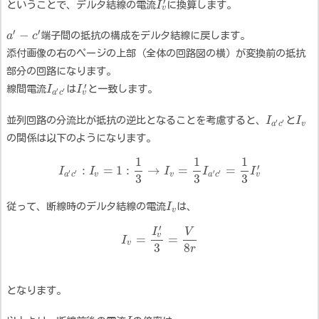
′
ということで、デルタ結線の電流
I
に換算します。
v
′
′
−
a
c
端子間の抵抗の構成をデルタ結線に戻します。
添付画像の右のページの上部（全体の回路図の横）が変換前の抵抗
部分の回路になります。
′
線間電流
I
は
I
と一致します。
′
′
v
a
c
並列回路の分流比が抵抗の逆比となることを考慮すると、
I
と
I
′
′
a
c
v
の関係は以下のようになります。
1
1
1
′
:
=
1
:
→
=
=
I
I
I
I
I
′
′
′
′
v
a
c
v
v
a
c
3
3
3
従って、断線時のデルタ結線の電流
I
は、
v
′
I
V
v
=
=
I
v
3
8
r
となります。