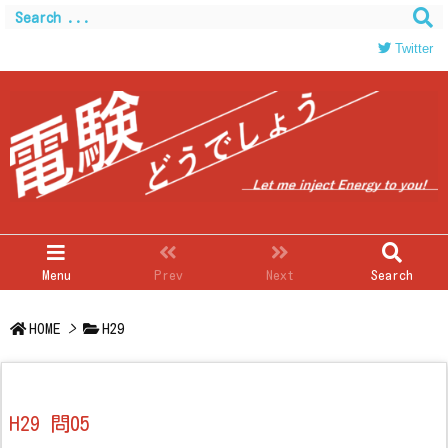
Twitter
Menu
Prev
Next
Search
HOME
>
H29
H29 問05