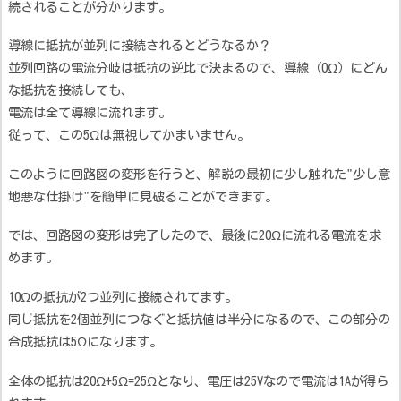
続されることが分かります。
導線に抵抗が並列に接続されるとどうなるか？
並列回路の電流分岐は抵抗の逆比で決まるので、導線（0Ω）にどん
な抵抗を接続しても、
電流は全て導線に流れます。
従って、この5Ωは無視してかまいません。
このように回路図の変形を行うと、解説の最初に少し触れた"少し意
地悪な仕掛け"を簡単に見破ることができます。
では、回路図の変形は完了したので、最後に20Ωに流れる電流を求
めます。
10Ωの抵抗が2つ並列に接続されてます。
同じ抵抗を2個並列につなぐと抵抗値は半分になるので、この部分の
合成抵抗は5Ωになります。
全体の抵抗は20Ω+5Ω=25Ωとなり、電圧は25Vなので電流は1Aが得ら