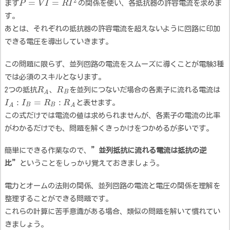
2
=
=
まず
P
V
I
R
I
の関係を使い、各抵抗器の許容電流を求めま
す。
あとは、それぞれの抵抗器の許容電流を超えないように回路に印加
できる電圧を導出していきます。
この問題に限らず、並列回路の電流をスムーズに導くことが電験3種
では必須のスキルとなります。
2つの抵抗
R
、
R
を並列につないだ場合の各素子に流れる電流は
B
A
:
=
:
I
I
R
R
と表せます。
B
B
A
A
この式だけでは電流の値は求められませんが、各素子の電流の比率
がわかるだけでも、問題を解くきっかけをつかめるが多いです。
簡単にできる作業なので、
”並列抵抗に流れる電流は抵抗の逆
比”
ということをしっかり覚えておきましょう。
電力とオームの法則の関係、並列回路の電流と電圧の関係を理解を
整理することができる問題です。
これらの計算に苦手意識がある場合、類似の問題を解いて慣れてい
きましょう。