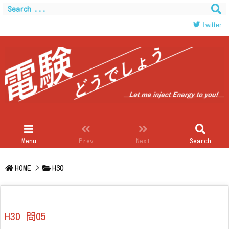
Twitter
Menu
Prev
Next
Search
HOME
>
H30
H30 問05