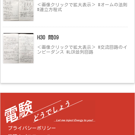
＜画像クリックで拡大表示＞ #オームの法則
#連立方程式
H30 問09
＜画像クリックで拡大表示＞ #交流回路のイ
ンピーダンス #LCR並列回路
プライバシーポリシー