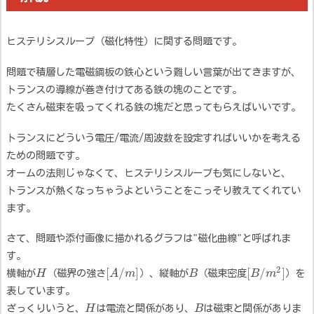
ヒステリシスループ（磁化特性）に関する問題です。
問題で積層した電磁鋼板の鉄心という難しい言葉が出てきますが、
トランスの導線が巻き付けてある鉄の塊のことです。
たくさん磁束を吸ってくれる鉄の塊だと思ってもらえばいいです。
トランスにどういう電圧/電流/周波数を設定すればいいかを考える
ための問題です。
オームの法則じゃなくて、ヒステリシスループも気にしないと、
トランスが熱くなっちゃうよということをこっそり教えてくれてい
ます。
さて、問題や添付画像に描かれるグラフは"磁化曲線"と呼ばれま
す。
2
[
/
]
[
/
]
横軸が
H
（磁界の強さ
A
m
）、縦軸が
B
（磁束密度
B
m
）を
表しています。
ざっくりいうと、
H
は電流と関係があり、
B
は磁束と関係がありま