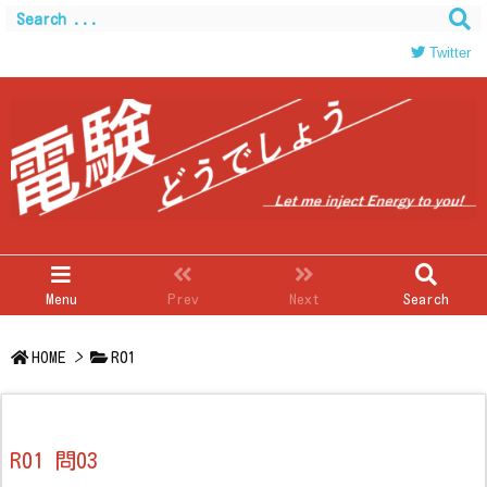
Twitter
Menu
Prev
Next
Search
HOME
>
R01
R01 問03