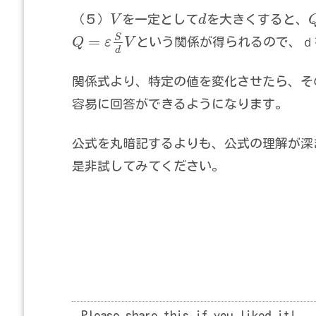
（５）
V
を一定として
d
を大きくすると、
S
=
Q
ε
V
という関係が得られるので、
ｄ
d
関係式より、特定の値を変化させたら、そ
容易に回答ができるようになります。
公式を丸暗記するよりも、公式の理解が深
是非試してみてください。
Please share this if you liked it!