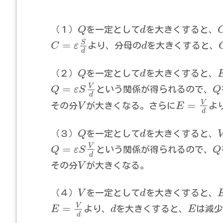
（１）
Q
を一定として
d
を大きくすると、
S
=
C
ε
より、分母の
d
を大きくすると、
d
（２）
Q
を一定として
d
を大きくすると、
V
=
Q
ε
S
という関係が得られるので、
Q
d
V
=
その分
V
が大きくなる。さらに
E
よ
d
（３）
Q
を一定として
d
を大きくすると、
V
=
Q
ε
S
という関係が得られるので、
Q
d
その分
V
が大きくなる。
（４）
V
を一定として
d
を大きくすると、
V
=
E
より、
d
を大きくすると、
E
は減
d