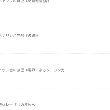
ペアンプの特徴 #反転増幅回路
ステリシス曲線 #透磁率
ラウン管の原理 #電界によるクーロン力
導体レーザ #誘導放出