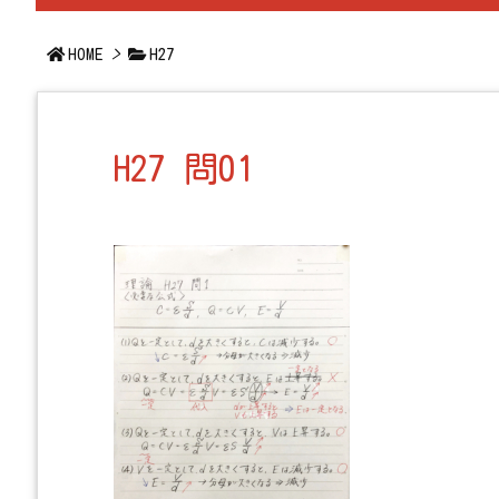
HOME
>
H27
H27 問01