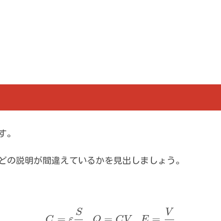
す。
どの説明が間違えているかを見出しましょう。
S
V
=
,
=
,
=
C
ε
Q
C
V
E