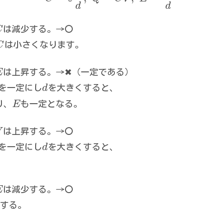
d
d
C
は減少する。→〇
C
は小さくなります。
E
は上昇する。→✖（一定である）
を一定にし
d
を大きくすると、
り、
E
も一定となる。
V
は上昇する。→〇
を一定にし
d
を大きくすると、
E
は減少する。→〇
少する。