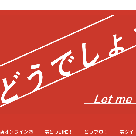
験オンライン塾
電どうLINE！
どうブロ！
電ツイ