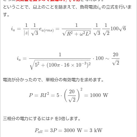
ということで、以上のことを踏まえて、負荷電流
i
の立式を行いま
a
す。
1
1
1
1
1
–
=
=
100
6
√
i
e
−
−
−
−
−
−
−
−
−
–
–
–
(
)
a
a
r
m
s
|
|
√
√
√
√
3
3
2
z
2
2
2
+
R
ω
L
1
20
=
⋅
100
∼
i
−
−
−
−
−
−
−
−
−
−
−
−
−
−
−
−
−
−
−
–
a
√
√
2
2
−
3
2
5
+
(
100
⋅
16
×
10
)
π
電流が分かったので、単相分の有効電力を求めます。
2
20
(
)
2
=
=
5
⋅
=
1000
W
P
R
I
–
√
2
三相分の電力にするには
Ｐ
を3倍します。
=
3
=
3000
W
=
3
k
W
P
P
a
l
l