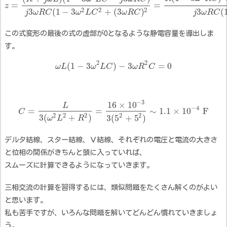
=
=
z
2
2
2
3
(
1
−
3
+
(
3
)
3
(
j
ω
R
C
ω
L
C
ω
R
C
j
ω
R
C
この式変形の最後の式の虚部が0となるような静電容量を導出しま
す。
2
2
(
1
−
3
)
−
3
=
0
ω
L
ω
L
C
ω
R
C
−
3
16
×
10
L
−
4
=
=
∼
1.1
×
10
F
C
2
2
2
2
2
3
(
+
)
3
(
5
+
5
)
ω
L
R
デルタ結線、スター結線、Ｖ結線、それぞれの電圧と電流の大きさ
と位相の関係がきちんと頭に入っていれば、
スムーズに計算できるようになっていきます。
三相交流の計算を習得するには、類似問題をたくさん解くのがよい
と思います。
私も苦手ですが、いろんな問題を解いてどんどん慣れていきましょ
う。