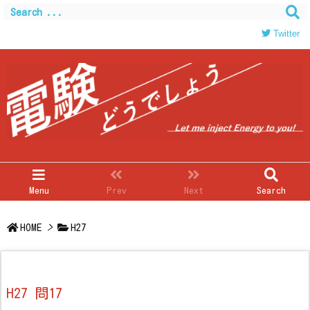
Twitter
Menu
Prev
Next
Search
HOME
>
H27
H27 問17