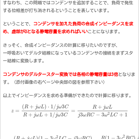
すなわち、この問題ではコンデンサを追加することで、負荷で発生
する位相差が打ち消されるということを表しています。
ということで、
コンデンサを加えた負荷の合成インピーダンスを求
め、虚部が0となる静電容量を求めればいい
ことになります。
さっそく、合成インピーダンスの計算に移りたいのですが、
一呼吸おいてデルタ結線になっているコンデンサの接続をまずスタ
ー結線に変換します。
コンデンサのデルタースター変換では各相の静電容量は3倍
となりま
す。（添付画像の右ページ中央部の図を参照下さい）
以上でインピーダンスを求める準備ができたので計算に移ります。
(
+
)
⋅
1
/
3
+
R
j
ω
L
j
ω
C
R
j
ω
L
=
=
z
+
+
1
/
3
2
3
−
3
+
1
R
j
ω
L
j
ω
C
j
ω
R
C
ω
L
C
2
(
1
−
3
)
2
(
+
)
(
1
−
3
−
3
)
R
ω
R
C
R
j
ω
L
ω
L
C
j
ω
R
C