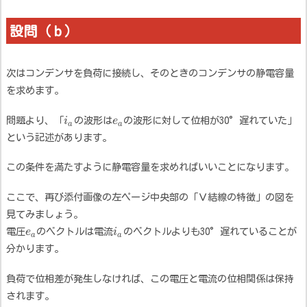
設問（ｂ）
次はコンデンサを負荷に接続し、そのときのコンデンサの静電容量
を求めます。
問題より、「
i
の波形は
e
の波形に対して位相が30°遅れていた」
a
a
という記述があります。
この条件を満たすように静電容量を求めればいいことになります。
ここで、再び添付画像の左ページ中央部の「Ｖ結線の特徴」の図を
見てみましょう。
電圧
e
のベクトルは電流
i
のベクトルよりも30°遅れていることが
a
a
分かります。
負荷で位相差が発生しなければ、この電圧と電流の位相関係は保持
されます。