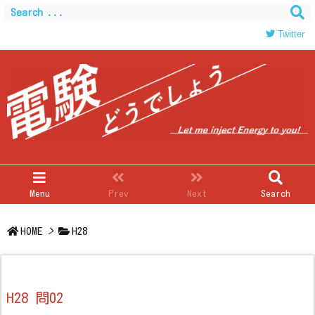
Twitter
Menu
Prev
Next
Search
HOME
>
H28
H28 問02