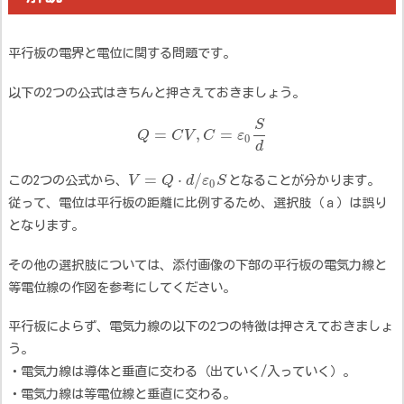
平行板の電界と電位に関する問題です。
以下の2つの公式はきちんと押さえておきましょう。
S
=
,
=
Q
C
V
C
ε
0
d
=
⋅
/
この2つの公式から、
V
Q
d
ε
S
となることが分かります。
0
従って、電位は平行板の距離に比例するため、選択肢（ａ）は誤り
となります。
その他の選択肢については、添付画像の下部の平行板の電気力線と
等電位線の作図を参考にしてください。
平行板によらず、電気力線の以下の2つの特徴は押さえておきましょ
う。
・電気力線は導体と垂直に交わる（出ていく/入っていく）。
・電気力線は等電位線と垂直に交わる。