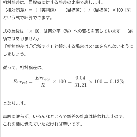
相対誤差は、目標値に対する誤差の比率で表します。
（相対誤差）＝｛（実測値）－（目標値）｝/（目標値）×100 [%]
という式で計算できます。
式の最後は「×100」は百分率（％）への変換を表しています。（必
須ではありません）
「相対誤差は○○％です」と報告する場合は×100を忘れないように
しましょう。
従って、相対誤差は、
0.04
E
r
r
a
b
s
=
×
100
=
×
100
=
0.13
%
E
r
r
r
e
l
31.21
R
となります。
電験に限らず、いろんなところで誤差の計算は使われますので、
これを機に覚えていただければ幸いです。