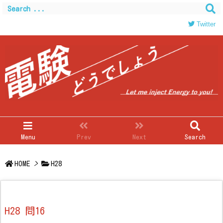
Twitter
Menu
Prev
Next
Search
HOME
>
H28
H28 問16