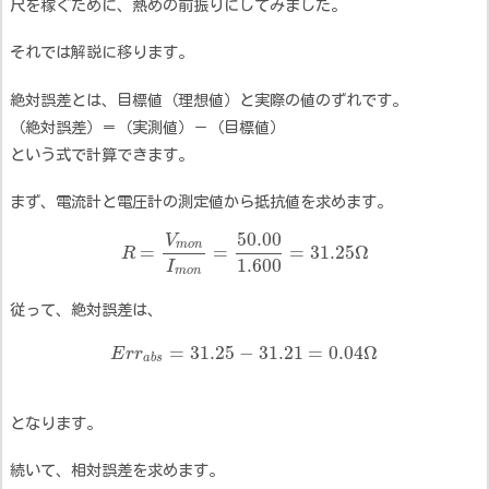
尺を稼ぐために、熱めの前振りにしてみました。
それでは解説に移ります。
絶対誤差とは、目標値（理想値）と実際の値のずれです。
（絶対誤差）＝（実測値）－（目標値）
という式で計算できます。
まず、電流計と電圧計の測定値から抵抗値を求めます。
50.00
V
m
o
n
=
=
=
31.25
Ω
R
1.600
I
m
o
n
従って、絶対誤差は、
=
31.25
−
31.21
=
0.04
Ω
E
r
r
a
b
s
となります。
続いて、相対誤差を求めます。