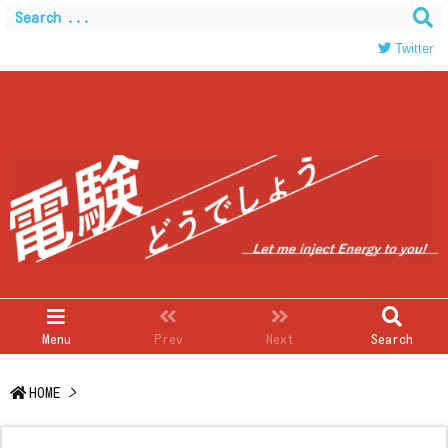
Warning
: Trying to access array offset on value of type
bool in
/home/c0403866/public_html/kwglab.com/wp-
Twitter
content/themes/luxeritas/inc/json-ld.php
on line
120
Menu
Prev
Next
Search
HOME
>