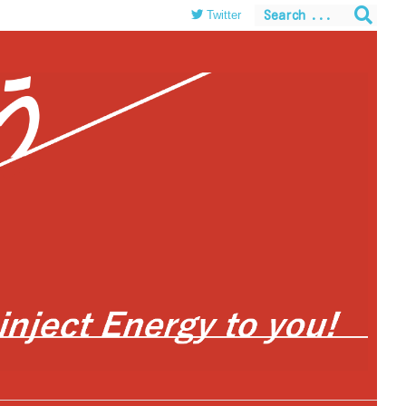
Twitter
themes/luxeritas/inc/json-ld.php
on line
120