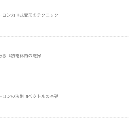
ーロン力 #式変形のテクニック
行板 #誘電体内の電界
ーロンの法則 #ベクトルの基礎