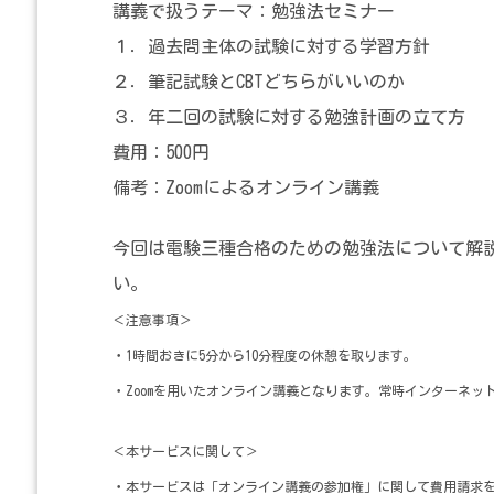
講義で扱うテーマ：勉強法セミナー
１．過去問主体の試験に対する学習方針
２．筆記試験とCBTどちらがいいのか
３．年二回の試験に対する勉強計画の立て方
費用：500円
備考：Zoomによるオンライン講義
今回は電験三種合格のための勉強法について解
い。
＜注意事項＞
・1時間おきに5分から10分程度の休憩を取ります。
・Zoomを用いたオンライン講義となります。常時インターネッ
＜本サービスに関して＞
・本サービスは「オンライン講義の参加権」に関して費用請求