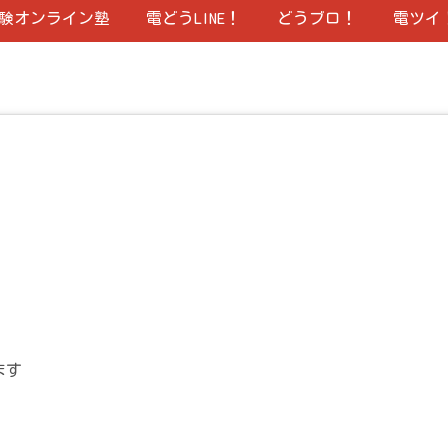
験オンライン塾
電どうLINE！
どうブロ！
電ツイ
ます