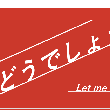
bool in
/home/c0403866/public_html/kwglab.com/wp-content/