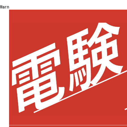
Warning
: Trying to access array offset on value of type 