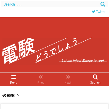
Warning
: Trying to access array offset on value of type
bool in
/home/c0403866/public_html/kwglab.com/wp-
Twitter
content/themes/luxeritas/inc/json-ld.php
on line
120
Menu
Prev
Next
Search
HOME
>