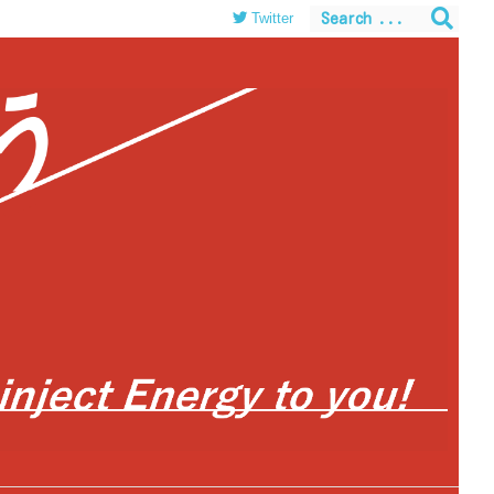
Twitter
themes/luxeritas/inc/json-ld.php
on line
120