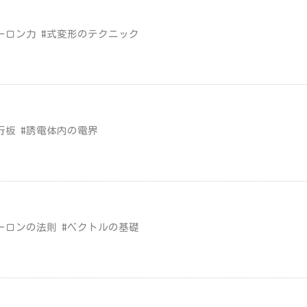
ーロン力 #式変形のテクニック
行板 #誘電体内の電界
ーロンの法則 #ベクトルの基礎