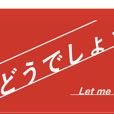
bool in
/home/c0403866/public_html/kwglab.com/wp-content/