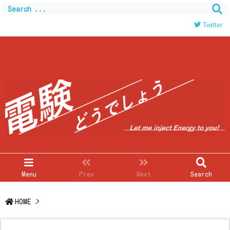
Warning
: Trying to access array offset on value of type
bool in
/home/c0403866/public_html/kwglab.com/wp-
Twitter
content/themes/luxeritas/inc/json-ld.php
on line
120
Menu
Prev
Next
Search
HOME
>