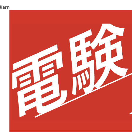
Warning
: Trying to access array offset on value of type 