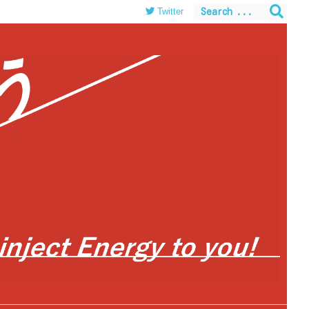
Twitter
themes/luxeritas/inc/json-ld.php
on line
120