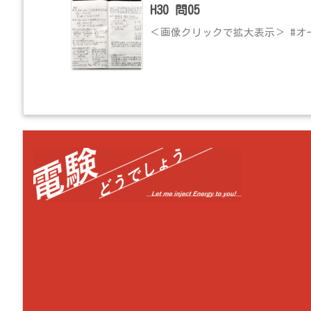
H30 問05
＜画像クリックで拡大表示＞ #オ