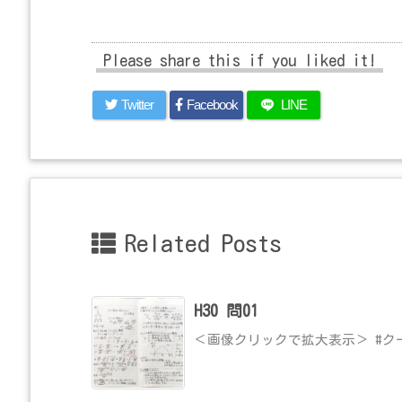
Please share this if you liked it!
Twitter
Facebook
LINE
Related Posts
H30 問01
＜画像クリックで拡大表示＞ #ク