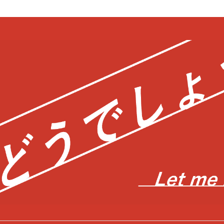
bool in
/home/c0403866/public_html/kwglab.com/wp-content/