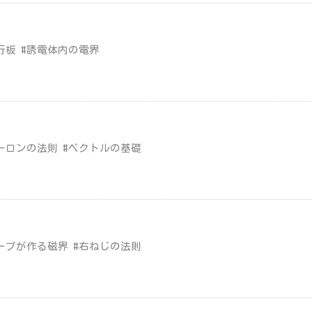
行板 #誘電体内の電界
ーロンの法則 #ベクトルの基礎
ープが作る磁界 #右ねじの法則