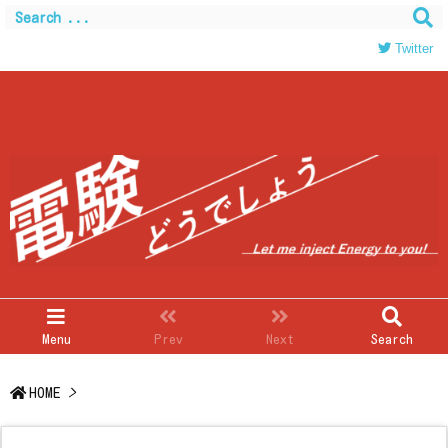
Warning
: Trying to access array offset on value of type
bool in
/home/c0403866/public_html/kwglab.com/wp-
Twitter
content/themes/luxeritas/inc/json-ld.php
on line
120
Menu
Prev
Next
Search
HOME
>