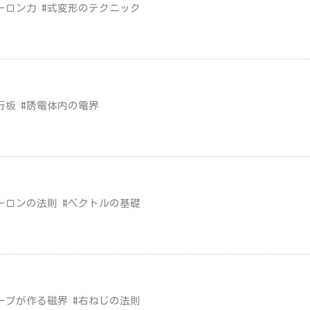
ーロン力 #式変形のテクニック
行板 #誘電体内の電界
ーロンの法則 #ベクトルの基礎
ープが作る磁界 #右ねじの法則