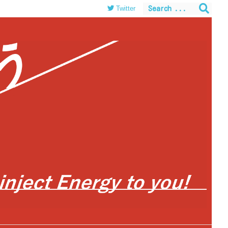
Twitter
themes/luxeritas/inc/json-ld.php
on line
120