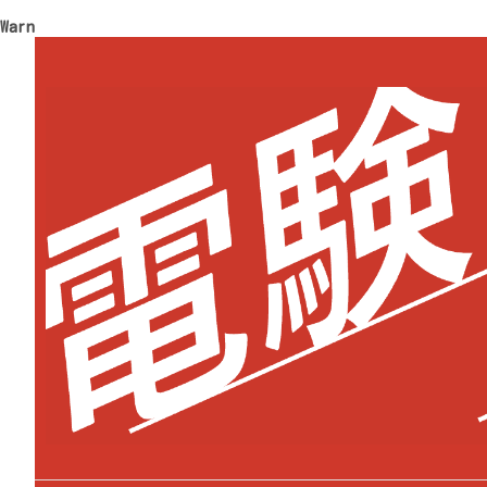
Warning
: Trying to access array offset on value of type 