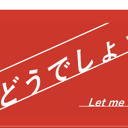
bool in
/home/c0403866/public_html/kwglab.com/wp-content/