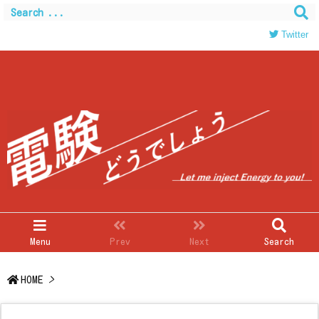
Warning
: Trying to access array offset on value of type
bool in
/home/c0403866/public_html/kwglab.com/wp-
Twitter
content/themes/luxeritas/inc/json-ld.php
on line
120
Menu
Prev
Next
Search
HOME
>