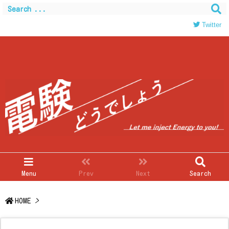
Warning
: Trying to access array offset on value of type
bool in
/home/c0403866/public_html/kwglab.com/wp-
Twitter
content/themes/luxeritas/inc/json-ld.php
on line
120
Menu
Prev
Next
Search
HOME
>