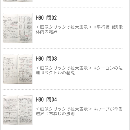
H30 問02
＜画像クリックで拡大表示＞ #平行板 #誘電
体内の電界
H30 問03
＜画像クリックで拡大表示＞ #クーロンの法
則 #ベクトルの基礎
H30 問04
＜画像クリックで拡大表示＞ #ループが作る
磁界 #右ねじの法則