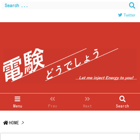
Warning
: Trying to access array offset on value of type
bool in
/home/c0403866/public_html/kwglab.com/wp-
Twitter
content/themes/luxeritas/inc/json-ld.php
on line
120
Menu
Prev
Next
Search
HOME
>