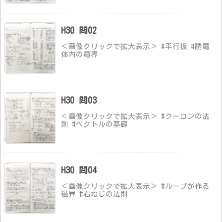
H30 問02
＜画像クリックで拡大表示＞ #平行板 #誘電
体内の電界
H30 問03
＜画像クリックで拡大表示＞ #クーロンの法
則 #ベクトルの基礎
H30 問04
＜画像クリックで拡大表示＞ #ループが作る
磁界 #右ねじの法則