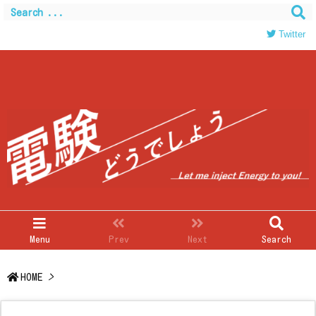
Warning
: Trying to access array offset on value of type
bool in
/home/c0403866/public_html/kwglab.com/wp-
Twitter
content/themes/luxeritas/inc/json-ld.php
on line
120
Menu
Prev
Next
Search
HOME
>