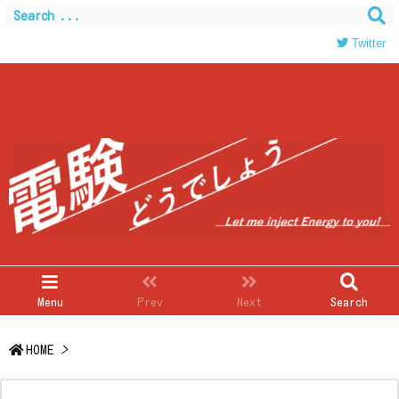
Warning
: Trying to access array offset on value of type
bool in
/home/c0403866/public_html/kwglab.com/wp-
Twitter
content/themes/luxeritas/inc/json-ld.php
on line
120
Menu
Prev
Next
Search
HOME
>