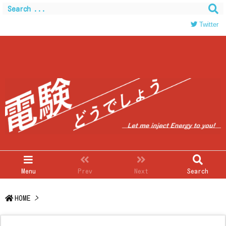
Warning
: Trying to access array offset on value of type
bool in
/home/c0403866/public_html/kwglab.com/wp-
Twitter
content/themes/luxeritas/inc/json-ld.php
on line
120
Menu
Prev
Next
Search
HOME
>