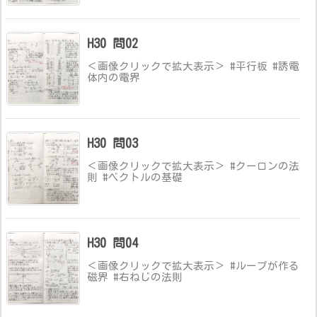
H30 問02
＜画像クリックで拡大表示＞ #平行板 #誘電
体内の電界
H30 問03
＜画像クリックで拡大表示＞ #クーロンの法
則 #ベクトルの基礎
H30 問04
＜画像クリックで拡大表示＞ #ループが作る
磁界 #右ねじの法則