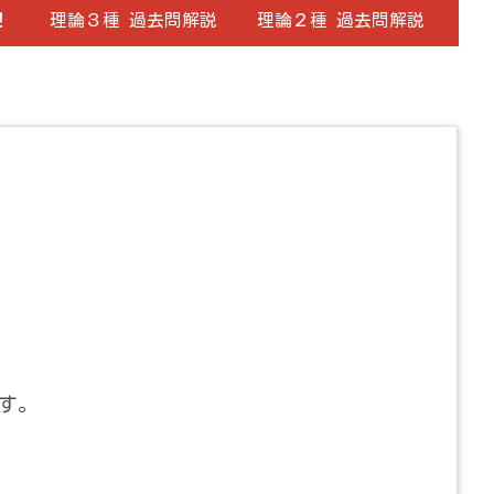
！
理論３種 過去問解説
理論２種 過去問解説
す。