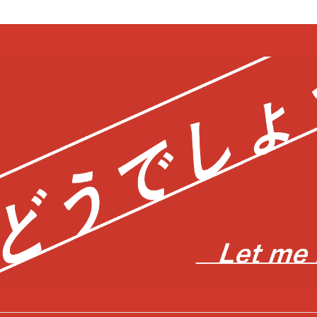
bool in
/home/c0403866/public_html/kwglab.com/wp-content/