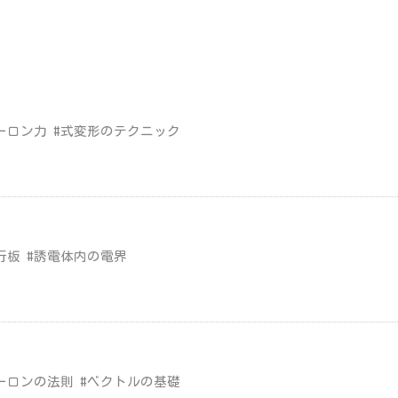
ーロン力 #式変形のテクニック
行板 #誘電体内の電界
ーロンの法則 #ベクトルの基礎