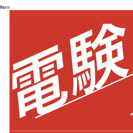
Warning
: Trying to access array offset on value of type 