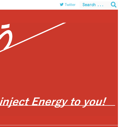
Twitter
themes/luxeritas/inc/json-ld.php
on line
120