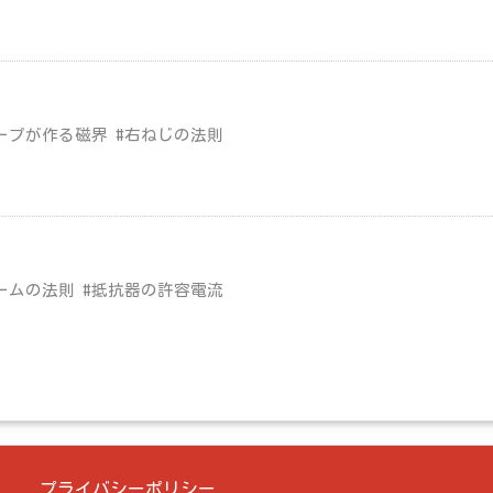
ープが作る磁界 #右ねじの法則
ームの法則 #抵抗器の許容電流
プライバシーポリシー