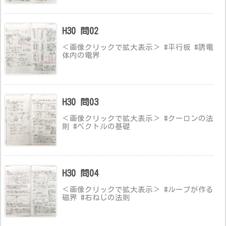
H30 問02
＜画像クリックで拡大表示＞ #平行板 #誘電
体内の電界
H30 問03
＜画像クリックで拡大表示＞ #クーロンの法
則 #ベクトルの基礎
H30 問04
＜画像クリックで拡大表示＞ #ループが作る
磁界 #右ねじの法則