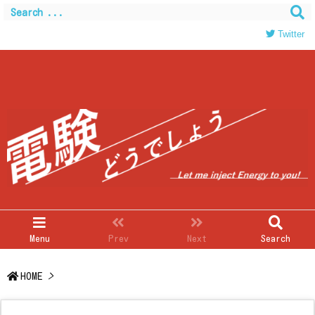
Warning
: Trying to access array offset on value of type
bool in
/home/c0403866/public_html/kwglab.com/wp-
Twitter
content/themes/luxeritas/inc/json-ld.php
on line
120
Menu
Prev
Next
Search
HOME
>