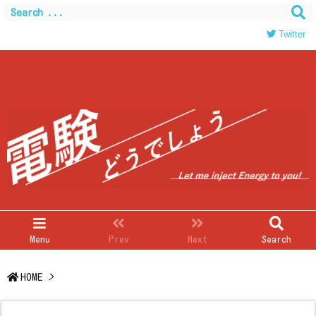
Warning
: Trying to access array offset on value of type
bool in
/home/c0403866/public_html/kwglab.com/wp-
Twitter
content/themes/luxeritas/inc/json-ld.php
on line
120
Menu
Prev
Next
Search
HOME
>