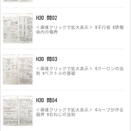
H30 問02
＜画像クリックで拡大表示＞ #平行板 #誘電
体内の電界
H30 問03
＜画像クリックで拡大表示＞ #クーロンの法
則 #ベクトルの基礎
H30 問04
＜画像クリックで拡大表示＞ #ループが作る
磁界 #右ねじの法則