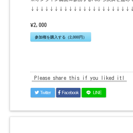
↓↓↓↓↓↓↓↓↓↓↓↓↓↓↓↓↓↓↓↓↓
¥2,000
参加権を購入する（2,000円）
Please share this if you liked it!
Twitter
Facebook
LINE