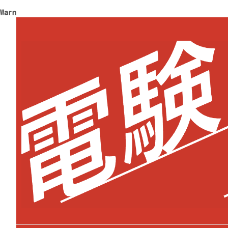
Warning
: Trying to access array offset on value of type 