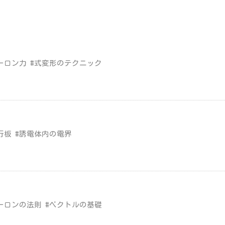
ーロン力 #式変形のテクニック
行板 #誘電体内の電界
ーロンの法則 #ベクトルの基礎