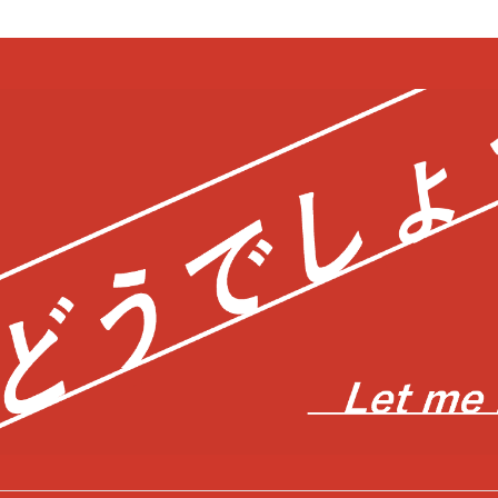
bool in
/home/c0403866/public_html/kwglab.com/wp-content/