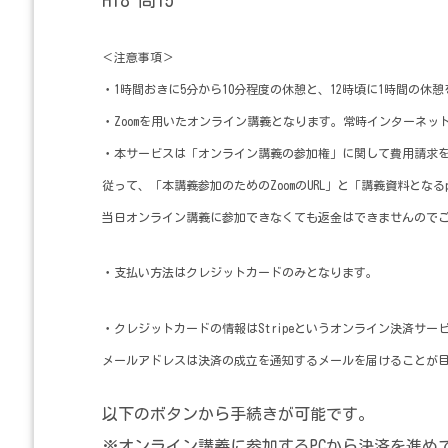
＜注意事項＞
・1時間おきに5分から10分程度の休憩と、12時頃に1時間の休
・Zoomを用いたオンライン講義となります。常時インターネッ
・本サービスは「オンライン講義の参加権」に関して費用請求
従って、「本講義参加のためのZoomのURL」と「講義資料とな
当日オンライン講義に参加できなくても返金はできませんので
・支払い方法はクレジットカードのみとなります。
・クレジットカードの情報はStripeというオンライン決済サ
メールアドレスは決済の成立を通知するメールを届けることが
以下のボタンから手続きが可能です。
※オンライン講義に参加するPCから決済を進め