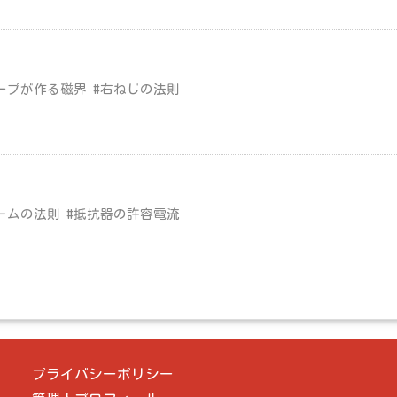
ープが作る磁界 #右ねじの法則
ームの法則 #抵抗器の許容電流
プライバシーポリシー