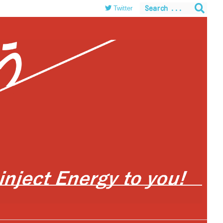
Twitter
themes/luxeritas/inc/json-ld.php
on line
120