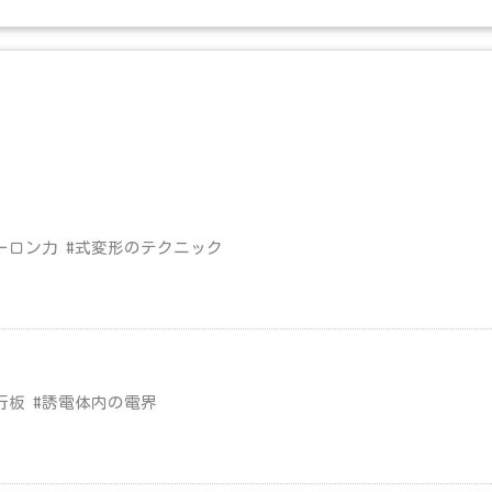
ーロン力 #式変形のテクニック
行板 #誘電体内の電界