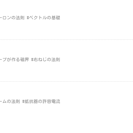
ーロンの法則 #ベクトルの基礎
ープが作る磁界 #右ねじの法則
ームの法則 #抵抗器の許容電流