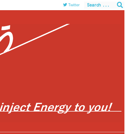
Twitter
themes/luxeritas/inc/json-ld.php
on line
120