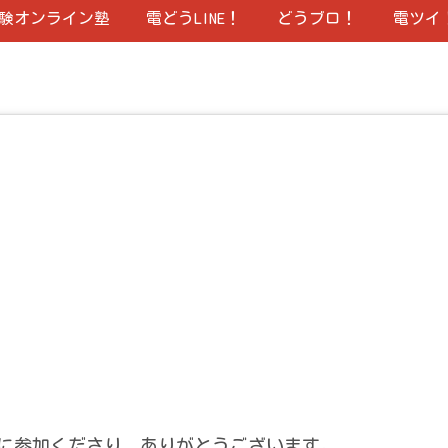
験オンライン塾
電どうLINE！
どうブロ！
電ツイ
に参加くださり、ありがとうございます。