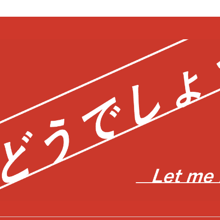
bool in
/home/c0403866/public_html/kwglab.com/wp-content/