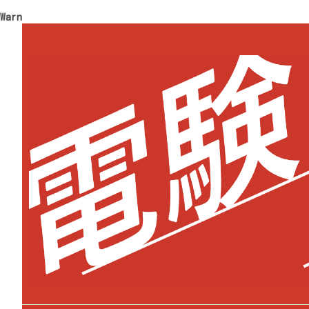
Warning
: Trying to access array offset on value of type 