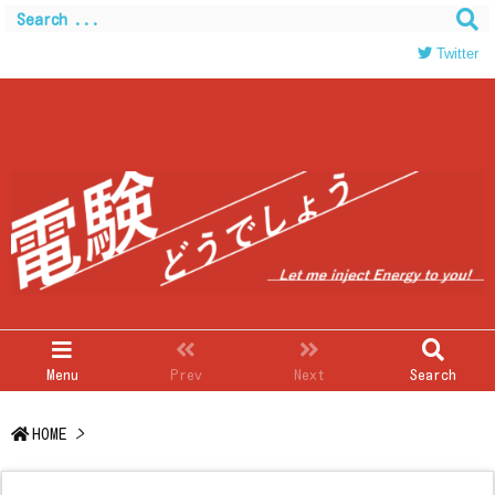
Warning
: Trying to access array offset on value of type
bool in
/home/c0403866/public_html/kwglab.com/wp-
Twitter
content/themes/luxeritas/inc/json-ld.php
on line
120
Menu
Prev
Next
Search
HOME
>