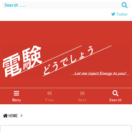
Warning
: Trying to access array offset on value of type
bool in
/home/c0403866/public_html/kwglab.com/wp-
Twitter
content/themes/luxeritas/inc/json-ld.php
on line
120
Menu
Prev
Next
Search
HOME
>