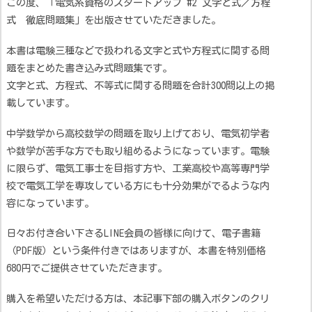
この度、「電気系資格のスタートアップ #2 文字と式／方程
式 徹底問題集」を出版させていただきました。
本書は電験三種などで扱われる文字と式や方程式に関する問
題をまとめた書き込み式問題集です。
文字と式、方程式、不等式に関する問題を合計300問以上の掲
載しています。
中学数学から高校数学の問題を取り上げており、電気初学者
や数学が苦手な方でも取り組めるようになっています。電験
に限らず、電気工事士を目指す方や、工業高校や高等専門学
校で電気工学を専攻している方にも十分効果がでるような内
容になっています。
日々お付き合い下さるLINE会員の皆様に向けて、電子書籍
（PDF版）という条件付きではありますが、本書を特別価格
680円でご提供させていただきます。
購入を希望いただける方は、本記事下部の購入ボタンのクリ