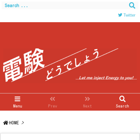
Warning
: Trying to access array offset on value of type
bool in
/home/c0403866/public_html/kwglab.com/wp-
Twitter
content/themes/luxeritas/inc/json-ld.php
on line
120
Menu
Prev
Next
Search
HOME
>