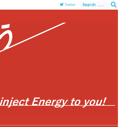
Twitter
themes/luxeritas/inc/json-ld.php
on line
120