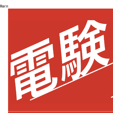
Warning
: Trying to access array offset on value of type 