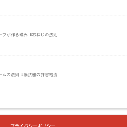
ープが作る磁界 #右ねじの法則
ームの法則 #抵抗器の許容電流
プライバシーポリシー