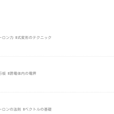
ーロン力 #式変形のテクニック
行板 #誘電体内の電界
ーロンの法則 #ベクトルの基礎