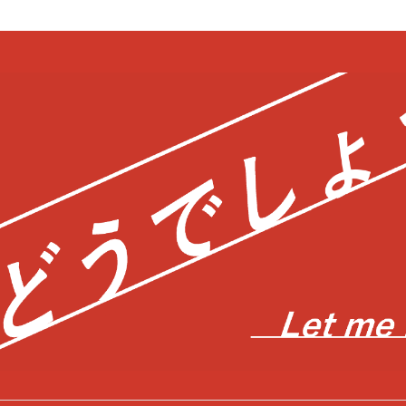
bool in
/home/c0403866/public_html/kwglab.com/wp-content/