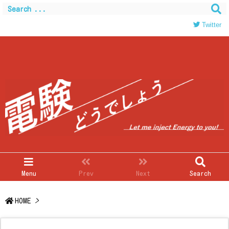
Warning
: Trying to access array offset on value of type
bool in
/home/c0403866/public_html/kwglab.com/wp-
Twitter
content/themes/luxeritas/inc/json-ld.php
on line
120
Menu
Prev
Next
Search
HOME
>