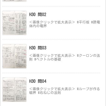
H30 問02
＜画像クリックで拡大表示＞ #平行板 #誘電
体内の電界
H30 問03
＜画像クリックで拡大表示＞ #クーロンの法
則 #ベクトルの基礎
H30 問04
＜画像クリックで拡大表示＞ #ループが作る
磁界 #右ねじの法則