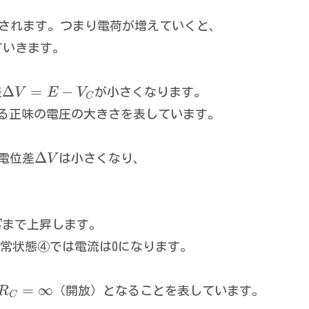
されます。つまり電荷が増えていくと、
ていきます。
Δ
=
−
差
V
E
V
が小さくなります。
C
る正味の電圧の大きさを表しています。
Δ
電位差
V
は小さくなり、
E
まで上昇します。
常状態④では電流は0になります。
=
∞
R
（開放）となることを表しています。
C