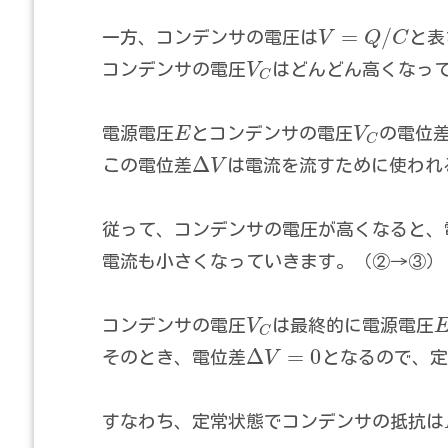
=
/
一方、コンデンサの電圧は
V
Q
C
と表
コンデンサの電圧
V
はどんどん高くなっ
C
電源電圧
E
とコンデンサの電圧
V
の電位
C
Δ
この電位差
V
は電流を流すために使われ
従って、コンデンサの電圧が高くなると、
電流も小さくなっていきます。（②→③）
コンデンサの電圧
V
は最終的に電源電圧
C
Δ
=
0
そのとき、電位差
V
となるので、定
すなわち、定常状態でコンデンサの抵抗は