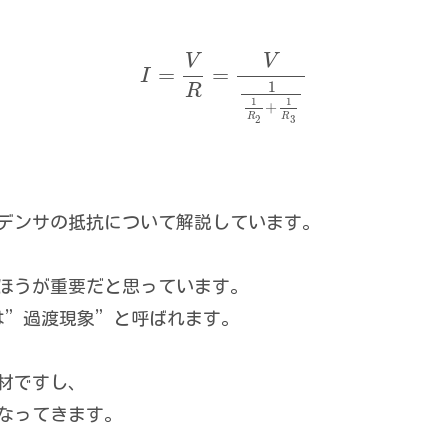
V
V
=
=
I
1
R
1
1
+
R
R
3
2
デンサの抵抗について解説しています。
ほうが重要だと思っています。
は”過渡現象”と呼ばれます。
材ですし、
なってきます。