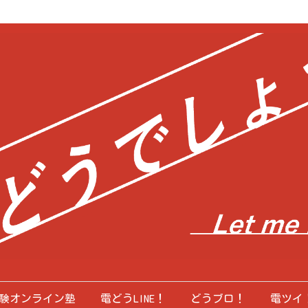
験オンライン塾
電どうLINE！
どうブロ！
電ツイ