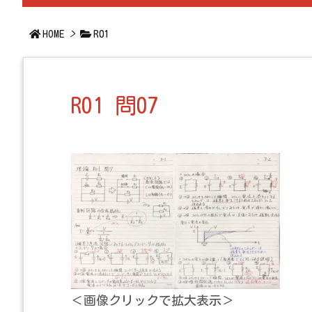
HOME
>
R01
R01 問07
＜画像クリックで拡大表示＞