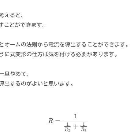
考えると、
すことができます。
とオームの法則から電流を導出することができます。
うに式変形の仕方は気を付ける必要があります。
一旦やめて、
導出するのがよいと思います。
1
=
R
1
1
+
R
R
2
3