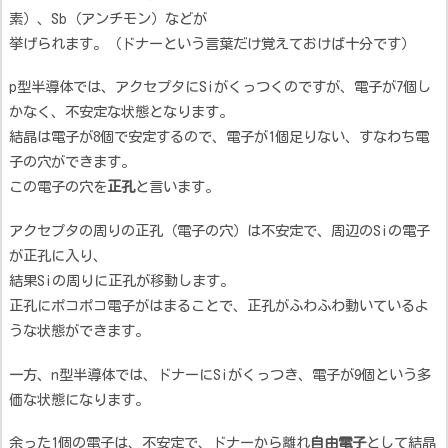
素）、Sb（アンチモン）などが
挙げられます。（ドナーという言葉だけ覚えておけば十分です）
p型半導体では、アクセプタにSiがくっつくのですが、電子が7個し
かなく、不安定な状態となります。
結晶は電子が8個で安定するので、電子が1個足りない、すなわち電
子の穴ができます。
この電子の穴を
正孔
と言います。
アクセプタの周りの正孔（電子の穴）は不安定で、周辺のSiの電子
が正孔に入り、
結果Siの周りに正孔が移動します。
正孔にポコポコ電子がはまることで、正孔がふわふわ動いているよ
うな状態ができます。
一方、n型半導体では、ドナーにSiがくっつき、電子が9個という多
価な状態になります。
余った1個の電子は、不安定で、ドナーから離れ
自由電子
として結晶