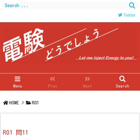
Twitter
Menu
Prev
Next
Search
HOME
>
R01
R01 問11